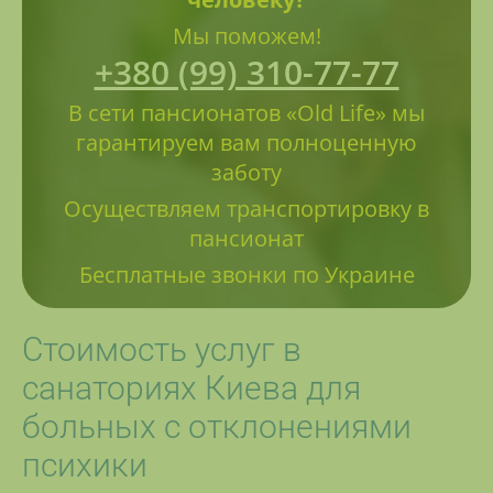
Мы поможем!
+380 (99) 310-77-77
В сети пансионатов «Old Life» мы
гарантируем вам полноценную
заботу
Осуществляем транспортировку в
пансионат
Бесплатные звонки по Украине
Стоимость услуг в
санаториях Киева для
больных с отклонениями
психики