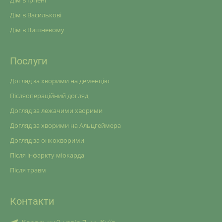
Дім в Ірпені
Дім в Василькові
Дім в Вишневому
Послуги
Догляд за хворими на деменцію
Післяопераційний догляд
Догляд за лежачими хворими
Догляд за хворими на Альцгеймера
Догляд за онкохворими
Після інфаркту міокарда
Після травм
Контакти