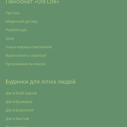
Пансіонат «Old Life»
Про нас
Медичний догляд
Реабілітація
Ціни
Наша мережа пансіонатів
Відпочинок у санаторії
Проживання за пенсію
Будинки для літніх людей
Дім в Білій Церкві
Дім в Броварах
Дім в Борисполі
Дім в Фастові