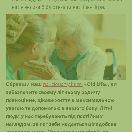
нас є велика бібліотека та настільні ігри.
Обравши наш
пансіонат у Києві
«Old Life»
, ви
забезпечите своєму літньому родичу
повноцінне, цікаве життя з максимальною
увагою та допомогою з нашого боку.
Літні
люди у нас перебувають під постійним
наглядом, за потреби надається цілодобова
доглядальниця. Ми знаходимо підхід до