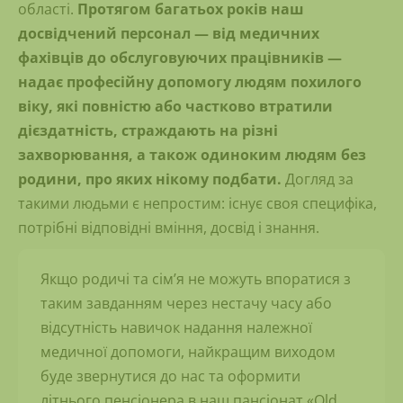
області.
Протягом багатьох років наш
досвідчений персонал — від медичних
фахівців до обслуговуючих працівників —
надає професійну допомогу людям похилого
віку, які повністю або частково втратили
дієздатність, страждають на різні
захворювання, а також одиноким людям без
родини, про яких нікому подбати.
Догляд за
такими людьми є непростим: існує своя специфіка,
потрібні відповідні вміння, досвід і знання.
Якщо родичі та сім’я не можуть впоратися з
таким завданням через нестачу часу або
відсутність навичок надання належної
медичної допомоги, найкращим виходом
буде звернутися до нас та оформити
літнього пенсіонера в наш пансіонат «Old