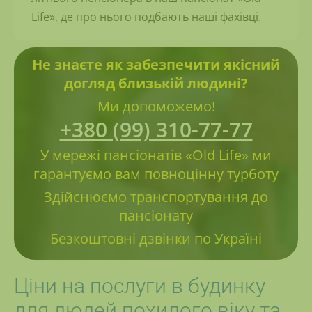
Life», де про нього подбають наші фахівці.
Не знаєте як забезпечити якісний
догляд близькій людині?
Ми допоможемо!
+380 (99) 310-77-77
У мережі пансіонатів «Old Life» ми
гарантуємо вам повноцінну турботу
Здійснюємо транспортування до
пансіонату
Безкоштовні дзвінки по Україні
Ціни на послуги в будинку
для людей похилого віку та