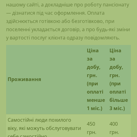
нашому сайті, а докладніше про роботу пансіонату
— дізнатися під час оформлення. Оплата
здійснюється готівкою або безготівково, при
поселенні укладається договір, а про будь-які зміни
у вартості послуг клієнта одразу повідомляють.
Ціна
Ціна
за
за
добу,
добу,
грн.
грн.
Проживання
(при
(при
оплаті
оплаті
менше
більше
1 міс.)
3 міс.)
Самостійні люди похилого
450
400
віку, які можуть обслуговувати
грн.
грн.
себе самостійно