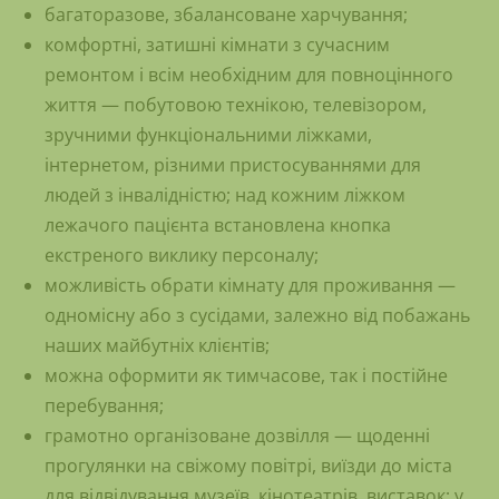
багаторазове, збалансоване харчування;
комфортні, затишні кімнати з сучасним
ремонтом і всім необхідним для повноцінного
життя — побутовою технікою, телевізором,
зручними функціональними ліжками,
інтернетом, різними пристосуваннями для
людей з інвалідністю; над кожним ліжком
лежачого пацієнта встановлена кнопка
екстреного виклику персоналу;
можливість обрати кімнату для проживання —
одномісну або з сусідами, залежно від побажань
наших майбутніх клієнтів;
можна оформити як тимчасове, так і постійне
перебування;
грамотно організоване дозвілля — щоденні
прогулянки на свіжому повітрі, виїзди до міста
для відвідування музеїв, кінотеатрів, виставок; у