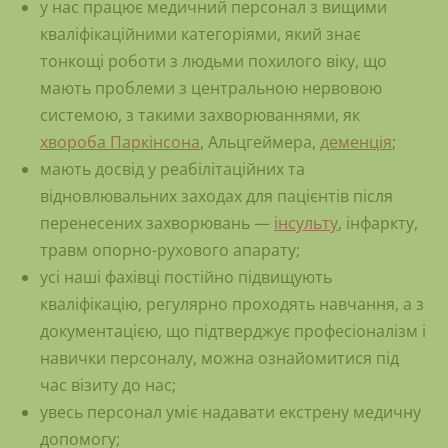
у нас працює медичний персонал з вищими
кваліфікаційними категоріями, який знає
тонкощі роботи з людьми похилого віку, що
мають проблеми з центральною нервовою
системою, з такими захворюваннями, як
хвороба Паркінсона
, Альцгеймера,
деменція
;
мають досвід у реабілітаційних та
відновлювальних заходах для пацієнтів після
перенесених захворювань —
інсульту
, інфаркту,
травм опорно-рухового апарату;
усі наші фахівці постійно підвищують
кваліфікацію, регулярно проходять навчання, а з
документацією, що підтверджує професіоналізм і
навички персоналу, можна ознайомитися під
час візиту до нас;
увесь персонал уміє надавати екстрену медичну
допомогу;