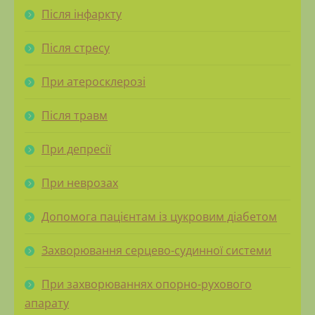
Після інфаркту
Після стресу
При атеросклерозі
Після травм
При депресії
При неврозах
Допомога пацієнтам із цукровим діабетом
Захворювання серцево-судинної системи
При захворюваннях опорно-рухового
апарату