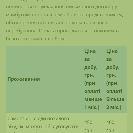
починається з укладання письмового договору з
майбутнім постояльцем або його представником,
обговорення всіх питань оплати та нюансів
перебування. Оплата проводиться готівковим та
безготівковим способом.
Ціна
Ціна
за
за
добу,
добу,
грн.
грн.
Проживання
(при
(при
оплаті
оплаті
менше
більше
1 міс.)
3 міс.)
Самостійні люди похилого
450
400
віку, які можуть обслуговувати
грн.
грн.