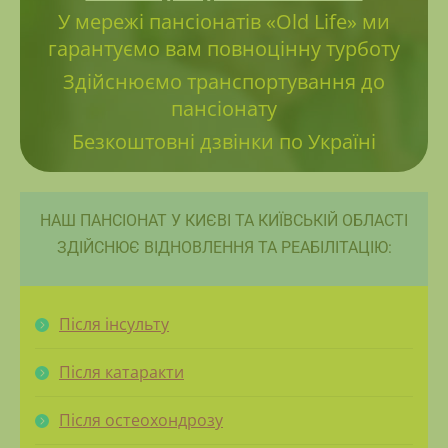
У мережі пансіонатів «Old Life» ми
гарантуємо вам повноцінну турботу
Здійснюємо транспортування до
пансіонату
Безкоштовні дзвінки по Україні
НАШ ПАНСІОНАТ У КИЄВІ ТА КИЇВСЬКІЙ ОБЛАСТІ
ЗДІЙСНЮЄ ВІДНОВЛЕННЯ ТА РЕАБІЛІТАЦІЮ:
Після інсульту
Після катаракти
Після остеохондрозу