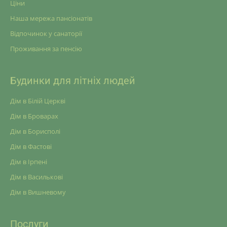
Ціни
Наша мережа пансіонатів
Відпочинок у санаторії
Проживання за пенсію
Будинки для літніх людей
Дім в Білій Церкві
Дім в Броварах
Дім в Борисполі
Дім в Фастові
Дім в Ірпені
Дім в Василькові
Дім в Вишневому
Послуги