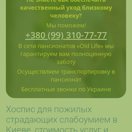
качественный уход близкому
человеку?
Мы поможем!
+380 (99) 310-77-77
В сети пансионатов «Old Life» мы
гарантируем вам полноценную
заботу
Осуществляем транспортировку в
пансионат
Бесплатные звонки по Украине
Хоспис для пожилых
страдающих слабоумием в
Киеве, стоимость услуг и