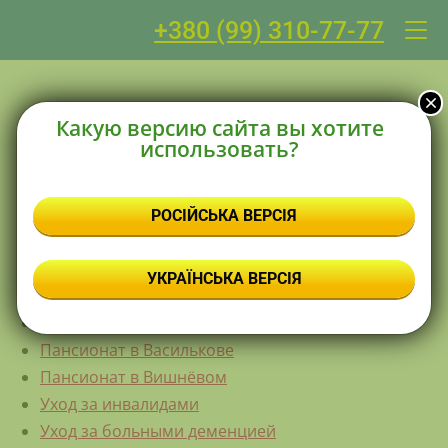
+380 (99) 310-77-77
Какую версию сайта вы хотите
Все страницы
использовать?
Главная
Пансионат в Белой Церкви
РОСІЙСЬКА ВЕРСІЯ
Пансионат в Броварах
Пансионат в Борисполе
УКРАЇНСЬКА ВЕРСІЯ
Пансионат в Фастове
Пансионат в Ирпень
Пансионат в Василькове
Пансионат в Вишнёвом
Уход за инвалидами
Уход за больными деменцией