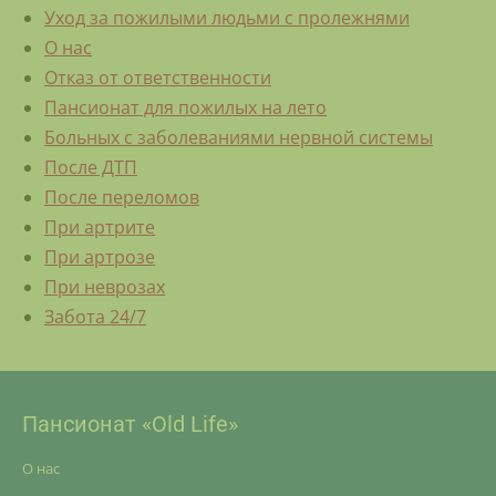
Уход за пожилыми людьми с пролежнями
О нас
Отказ от ответственности
Пансионат для пожилых на лето
Больных с заболеваниями нервной системы
После ДТП
После переломов
При артрите
При артрозе
При неврозах
Забота 24/7
Пансионат «Old Life»
О нас