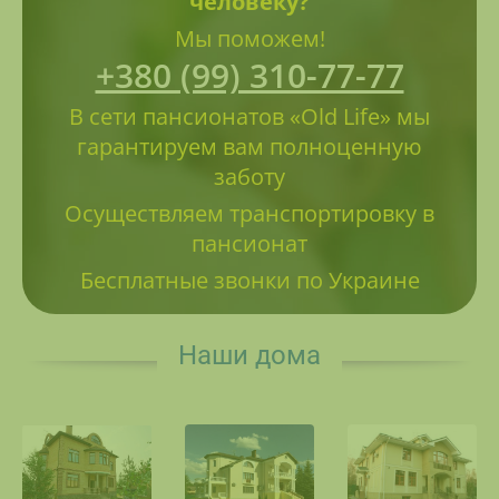
человеку?
Мы поможем!
+380 (99) 310-77-77
В сети пансионатов «Old Life» мы
гарантируем вам полноценную
заботу
Осуществляем транспортировку в
пансионат
Бесплатные звонки по Украине
Наши дома