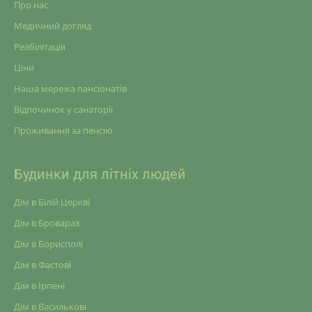
Про нас
Медичний догляд
Реабілітація
Ціни
Наша мережа пансіонатів
Відпочинок у санаторії
Проживання за пенсію
Будинки для літніх людей
Дім в Білій Церкві
Дім в Броварах
Дім в Борисполі
Дім в Фастові
Дім в Ірпені
Дім в Василькові