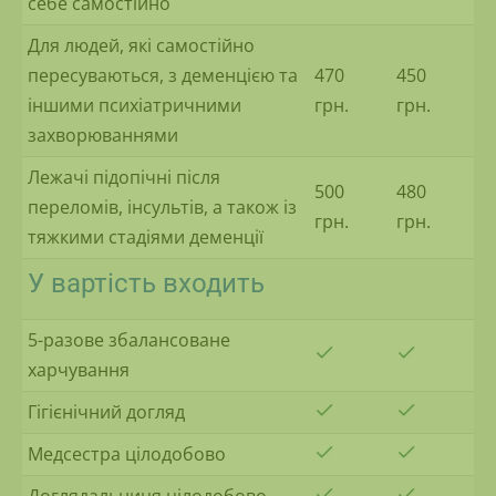
себе самостійно
Для людей, які самостійно
пересуваються, з деменцією та
470
450
іншими психіатричними
грн.
грн.
захворюваннями
Лежачі підопічні після
500
480
переломів, інсультів, а також із
грн.
грн.
тяжкими стадіями деменції
У вартість входить
5-разове збалансоване
харчування
Гігієнічний догляд
Медсестра цілодобово