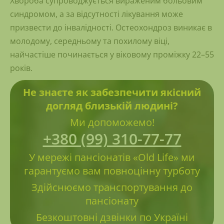
Хвороба супроводжується вираженим больовим
синдромом, а за відсутності лікування може
призвести до інвалідності. Остеохондроз виникає в
молодому, середньому та похилому віці,
найчастіше починається у віковому проміжку 22–55
років.
Не знаєте як забезпечити якісний
догляд близькій людині?
Ми допоможемо!
+380 (99) 310-77-77
У мережі пансіонатів «Old Life» ми
гарантуємо вам повноцінну турботу
Здійснюємо транспортування до
пансіонату
Безкоштовні дзвінки по Україні