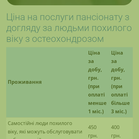
Ціна на послуги пансіонату з
догляду за людьми похилого
віку з остеохондрозом
Ціна
Ціна
за
за
добу,
добу,
грн.
грн.
Проживання
(при
(при
оплаті
оплаті
менше
більше
1 міс.)
3 міс.)
Самостійні люди похилого
450
400
віку, які можуть обслуговувати
грн.
грн.