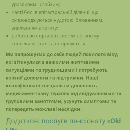
уразливим і слабким;
часті болі в епігастральній ділянці, що
супроводжуються нудотою, блюванням,
зниженням апетиту;
робота всіх органів і систем організму
сповільнюється та погіршується.
Ми запрошуємо до себе людей похилого віку,
які зіткнулися з важкими життєвими
ситуаціями та труднощами і потребують
якісної допомоги та підтримки. Наші
кваліфіковані спеціалісти доповнять
медикаментозну терапію індивідуальними та
груповими заняттями, усунуть симптоми та
попередять можливі наслідки.
Додаткові послуги пансіонату «
Old