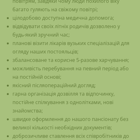
повітрям, завдяки чому люди похилого віку
багато гуляють на свіжому повітрі;
цілодобово доступна медична допомога;
відвідувати своїх літніх родичів дозволено у
будь-який зручний час;
планові візити лікарів вузьких спеціалізацій для
огляду наших постояльців;
збалансоване та корисне 5-разове харчування;
можливість перебування на певний період або
на постійній основі;
якісний післяопераційний догляд;
гарна організація дозвілля та відпочинку,
постійне спілкування з однолітками, нові
знайомства;
швидке оформлення до нашого пансіонату без
великої кількості необхідних документів;
доброзичливе ставлення всіх співробітників до