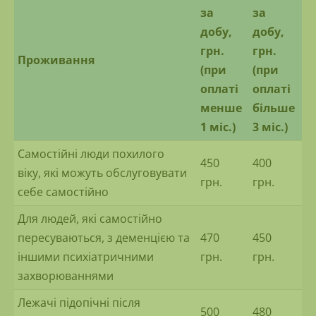
за
за
добу,
добу,
грн.
грн.
Проживання
(при
(при
оплаті
оплаті
менше
більше
1 міс.)
3 міс.)
Самостійні люди похилого
450
400
віку, які можуть обслуговувати
грн.
грн.
себе самостійно
Для людей, які самостійно
пересуваються, з деменцією та
470
450
іншими психіатричними
грн.
грн.
захворюваннями
Лежачі підопічні після
500
480