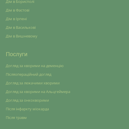
Дім в Борисполі
Дім в Фастові
Дім в Ірпені
Дім в Василькові
Дім в Вишневому
Послуги
Догляд за хворими на деменцію
Післяопераційний догляд
Догляд за лежачими хворими
Догляд за хворими на Альцгеймера
Догляд за онкохворими
Після інфаркту міокарда
Після травм