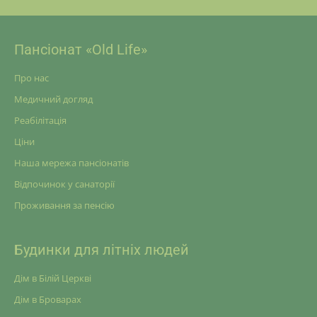
Пансіонат «Old Life»
Про нас
Медичний догляд
Реабілітація
Ціни
Наша мережа пансіонатів
Відпочинок у санаторії
Проживання за пенсію
Будинки для літніх людей
Дім в Білій Церкві
Дім в Броварах