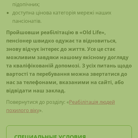
підопічних;
доступна цінова категорія мережі наших
пансіонатів.
Пройшовши реабілітацію в «Old Life»,
пенсіонер швидко одужає та відновиться,
знову відчує інтерес до життя. Усе це стає
можливим завдяки нашому якісному догляду
та кваліфікованій допомозі. З усіх питань щодо
вартості та перебування можна звертатися до
нас за телефонами, вказаними на сайті, або
відвідати наш заклад.
Повернутися до розділу: «
Реабілітація людей
похилого віку
».
СПЕЦИАЛЬНЫЕ УСЛОВИЯ